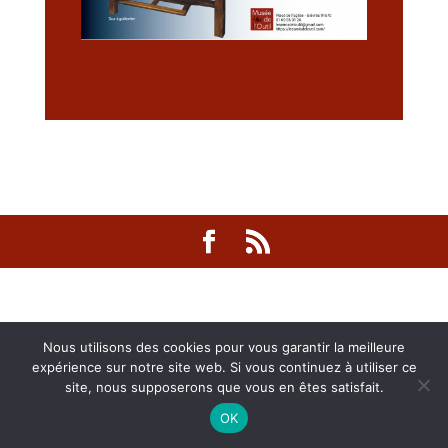
Nous utilisons des cookies pour vous garantir la meilleure
expérience sur notre site web. Si vous continuez à utiliser ce
site, nous supposerons que vous en êtes satisfait.
OK